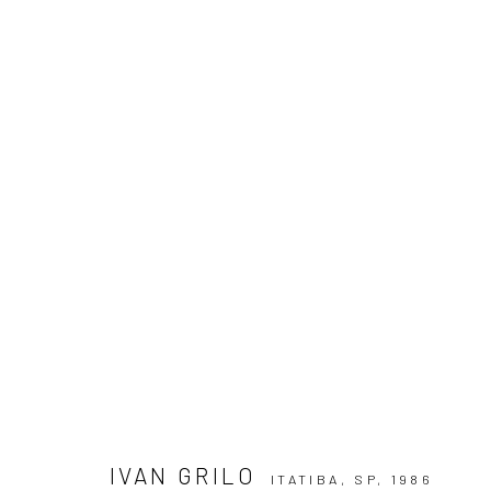
ARTWORKS
ASSINE NOSSA NEWSLETTER
Primeiro nome *
IVAN GRILO
ITATIBA, SP,
1986