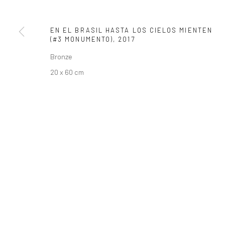
ZIPPER GALERIA
CONTATO
EN EL BRASIL HASTA LOS CIELOS MIENTEN
R. Estados Unidos, 1494
zipper@zippergaleria.c
(#3 MONUMENTO)
,
2017
Jardim America 01427-001
+55 (11) 4306 4306
Bronze
São Paulo - Brasil
WhatsApp
20 x 60 cm
INSCREVA-SE
Substack
COPYRIGHT © ZIPPER GALERIA, 2026.
SITE PRODUZIDO POR