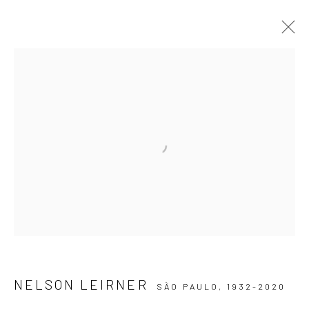
ARTWORKS
ASSINE NOSSA NEWSLETTER
Primeiro nome *
Email *
NELSON LEIRNER
SÃO PAULO,
1932-2020
SIGNUP