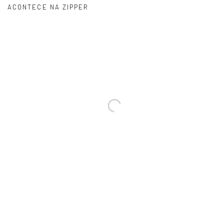
ACONTECE NA ZIPPER
GUNGA GUERRA: UMA PESQUISA
ARTÍSTICA ENTRE CONFLITOS ARMADOS E
MIGRAÇÕES
O ARTISTA REÚNE DEZ ANOS DE PRODUÇÃO EM SUA PRIMEIRA