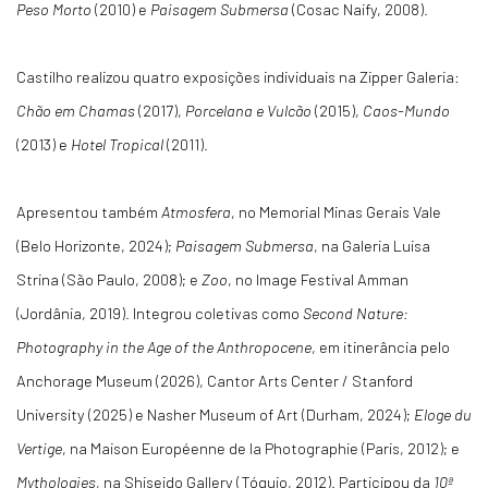
Peso Morto
(2010) e
Paisagem Submersa
(Cosac Naify, 2008).
Castilho realizou quatro exposições individuais na Zipper Galeria:
Chão em Chamas
(2017),
Porcelana e Vulcão
(2015),
Caos-Mundo
(2013) e
Hotel Tropical
(2011).
Apresentou também
Atmosfera
, no Memorial Minas Gerais Vale
(Belo Horizonte, 2024);
Paisagem Submersa
, na Galeria Luisa
Strina (São Paulo, 2008); e
Zoo
, no Image Festival Amman
(Jordânia, 2019). Integrou coletivas como
Second Nature:
Photography in the Age of the Anthropocene
, em itinerância pelo
Anchorage Museum (2026), Cantor Arts Center / Stanford
University (2025) e Nasher Museum of Art (Durham, 2024);
Eloge du
Vertige
, na Maison Européenne de la Photographie (Paris, 2012); e
Mythologies
, na Shiseido Gallery (Tóquio, 2012). Participou da
10ª