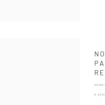
NO
PA
RE
HENRI
8 AGO