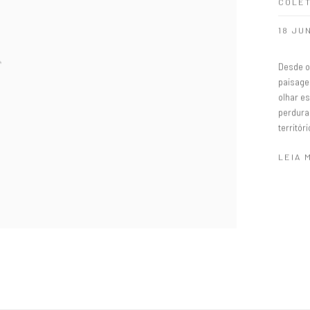
COLET
18 JU
Desde o
paisage
olhar es
perdura 
territór
LEIA 