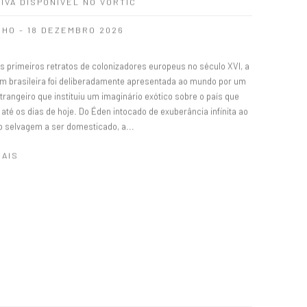
IVA DISPONÍVEL NO VORTIC
NHO - 18 DEZEMBRO 2026
s primeiros retratos de colonizadores europeus no século XVI, a
m brasileira foi deliberadamente apresentada ao mundo por um
trangeiro que instituiu um imaginário exótico sobre o país que
até os dias de hoje. Do Éden intocado de exuberância infinita ao
io selvagem a ser domesticado, a...
MAIS