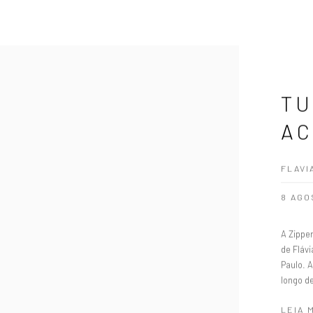
TU
A
FLAVI
8 AGO
A Zipper
de Fláv
Paulo. 
longo d
LEIA 