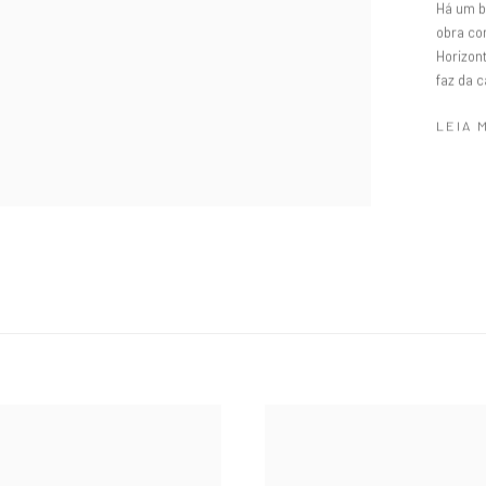
Há um b
obra com
Horizont
faz da 
LEIA 