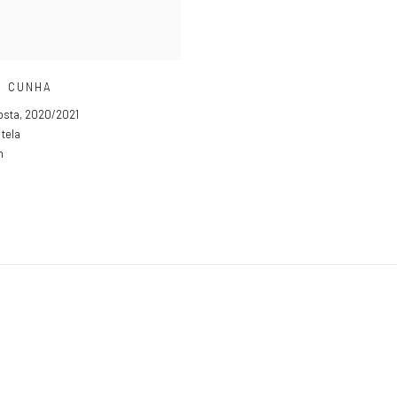
O CUNHA
osta
,
2020/2021
 tela
m