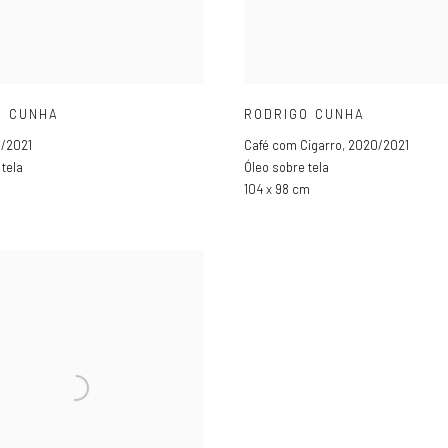
O CUNHA
RODRIGO CUNHA
/2021
Café com Cigarro
,
2020/2021
 tela
Óleo sobre tela
m
104 x 98 cm