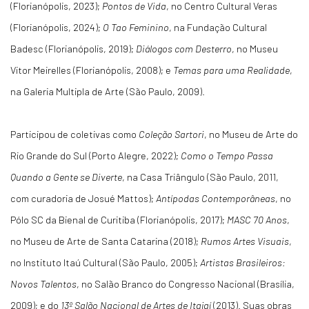
(Florianópolis, 2023);
Pontos de Vida
, no Centro Cultural Veras
(Florianópolis, 2024);
O Tao Feminino
, na Fundação Cultural
Badesc (Florianópolis, 2019);
Diálogos com Desterro
, no Museu
Vitor Meirelles (Florianópolis, 2008); e
Temas para uma Realidade
,
na Galeria Multipla de Arte (São Paulo, 2009).
Participou de coletivas como
Coleção Sartori
, no Museu de Arte do
Rio Grande do Sul (Porto Alegre, 2022);
Como o Tempo Passa
Quando a Gente se Diverte
, na Casa Triângulo (São Paulo, 2011,
com curadoria de Josué Mattos);
Antípodas Contemporâneas
, no
Pólo SC da Bienal de Curitiba (Florianópolis, 2017);
MASC 70 Anos
,
no Museu de Arte de Santa Catarina (2018);
Rumos Artes Visuais
,
no Instituto Itaú Cultural (São Paulo, 2005);
Artistas Brasileiros:
Novos Talentos
, no Salão Branco do Congresso Nacional (Brasília,
2009); e do
13º Salão Nacional de Artes de Itajaí
(2013). Suas obras