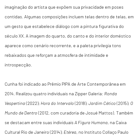
imaginação do artista que expõem sua privacidade em poses
contidas. Algumas composições incluem telas dentro de telas, em
um gesto que estabelece diálogo com a pintura figurativa do
século XX. A imagem do quarto, do canto e do interior doméstico
aparece como cenário recorrente, e a paleta privilegia tons
rebaixados que reforçam a atmosfera de intimidade e
introspecção.
Cunha foi indicado ao Prêmio PIPA de Arte Contemporânea em
2014. Realizou quatro individuais na Zipper Galeria:
Ronda
Vespertina
(2022);
Hora do Intervalo
(2018);
Jardim Cético
(2015);
O
Mundo de Dentro
(2012, com curadoria de Josué Mattos). Também
se destacam entre suas individuais
A Figura Humana
, na Caixa
Cultural Rio de Janeiro (2014);
Etérea
, no Instituto Collaço Paulo