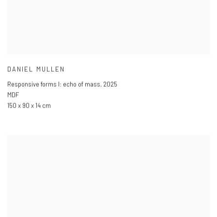
DANIEL MULLEN
Responsive forms I: echo of mass
,
2025
MDF
150 x 90 x 14 cm