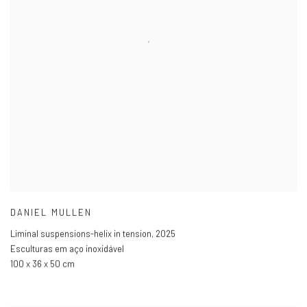
DANIEL MULLEN
Liminal suspensions-helix in tension
,
2025
Esculturas em aço inoxidável
100 x 36 x 50 cm