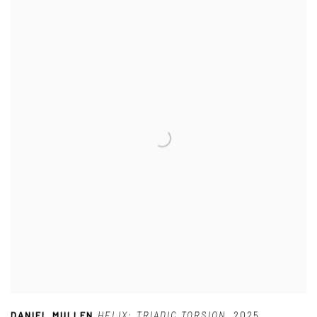
DANIEL MULLEN
,
HELIX: TRIADIC TORSION
,
2025