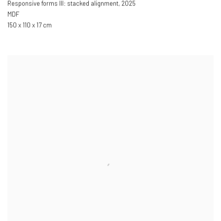
Responsive forms III: stacked alignment
,
2025
MDF
150 x 110 x 17 cm