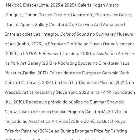
(México), Enlace (Lima, 2023 e 2025), Galeria Kogan Amaro
(Zurique), Marian Cramer Projects (Amsterdã), Privateview Gallery
(Turim), Appels Gallery (Amsterdã) e Elan Fine Art (Vancouver).
Entre as coletivas, integrou
Color of Sound
no Sun Valley Museum
of Art (Idaho, 2023), a
Bienal de Curitiba
no Museu Oscar Niemeyer
(2020), a
OSTRALE Biennale
(Dresden, 2019), o
Aesthetica Art Prize
na York Art Gallery (2019) e
Radiating Spaces
no Direktorenhaus
Museum (Berlim, 2017). Foi residente no European Ceramic Work
Centre (Oisterwijk, 2023), na Casa Lu (Cidade do México, 2022), na
Wassaic Artist Residency (Nova York, 2022) e na FAMA Foundation
(Itu, 2019). Recebeu o prêmio do público no Summer Show do
Nieuw Dakota e Francis Boeske Projects (Amsterdã, 2017) e foi
indicado ao Aesthetica Art Prize (2016 e 2019), ao Dutch Royal
Prize for Painting (2014) e ao Buning Brongers Prize for Painting