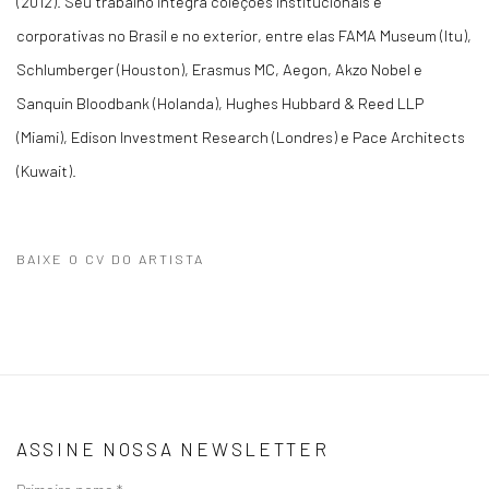
(2012). Seu trabalho integra coleções institucionais e
corporativas no Brasil e no exterior, entre elas FAMA Museum (Itu),
Schlumberger (Houston), Erasmus MC, Aegon, Akzo Nobel e
Sanquin Bloodbank (Holanda), Hughes Hubbard & Reed LLP
(Miami), Edison Investment Research (Londres) e Pace Architects
(Kuwait).
BAIXE O CV DO ARTISTA
(PDF, OPENS IN A NEW TAB.)
ASSINE NOSSA NEWSLETTER