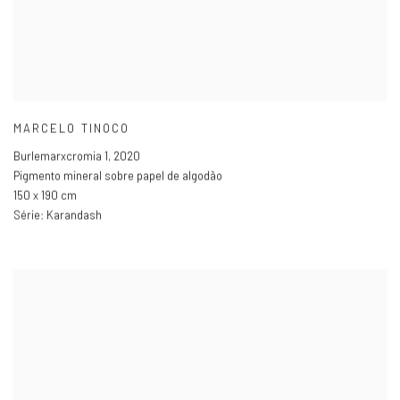
MARCELO TINOCO
Burlemarxcromia 1
,
2020
Pigmento mineral sobre papel de algodão
150 x 190 cm
Série:
Karandash