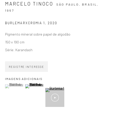
MARCELO TINOCO
SÃO PAULO, BRASIL,
1967
SIGNUP
BURLEMARXCROMIA 1
,
2020
Pigmento mineral sobre papel de algodão
150 x 190 cm
Série:
Karandash
ZIPPER GALERIA
R. Estados Unidos, 1494
REGISTRE INTERESSE
Jardim America 01427-001
IMAGENS ADICIONAIS
São Paulo - Brasil
(View a larger image of thumbnail 1 )
, currently selected.
, currently selected.
, currently selected.
(View a larger image of thumbnail 2 )
INSCREVA-SE
Substack