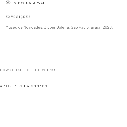
CONTATO
VIEW ON A WALL
zipper@zippergaleria.com.br
EXPOSIÇÕES
+55 (11) 4306 4306
Museu de Novidades. Zipper Galeria, São Paulo, Brasil, 2020.
WhatsApp
HORÁRIO
Segunda a sexta 10h–19h
Sábados 11h–17h
DOWNLOAD LIST OF WORKS
ARTISTA RELACIONADO
Go