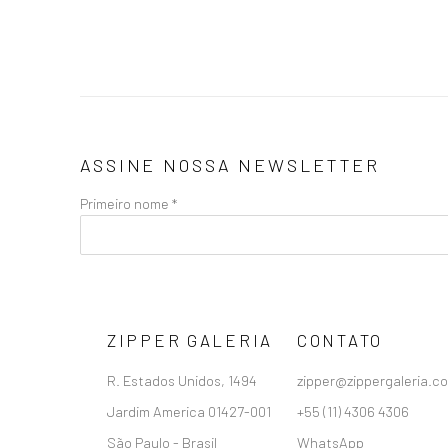
ASSINE NOSSA NEWSLETTER
Primeiro nome *
ZIPPER GALERIA
CONTATO
R. Estados Unidos, 1494
zipper@zippergaleria.c
Jardim America 01427-001
+55 (11) 4306 4306
São Paulo - Brasil
WhatsApp