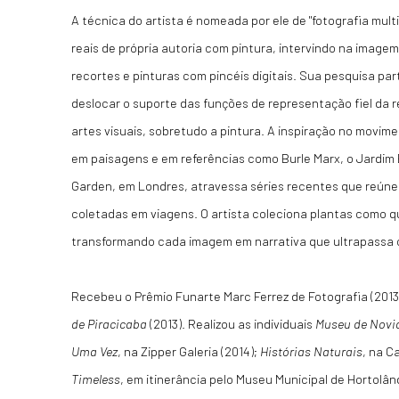
A técnica do artista é nomeada por ele de "fotografia mult
reais de própria autoria com pintura, intervindo na image
recortes e pinturas com pincéis digitais. Sua pesquisa par
deslocar o suporte das funções de representação fiel da 
artes visuais, sobretudo a pintura. A inspiração no movime
em paisagens e em referências como Burle Marx, o Jardim 
Garden, em Londres, atravessa séries recentes que reúnem
coletadas em viagens. O artista coleciona plantas como 
transformando cada imagem em narrativa que ultrapassa o
Recebeu o Prêmio Funarte Marc Ferrez de Fotografia (2013
de Piracicaba
(2013). Realizou as individuais
Museu de Novi
Uma Vez
, na Zipper Galeria (2014);
Histórias Naturais
, na C
Timeless
, em itinerância pelo Museu Municipal de Hortolân