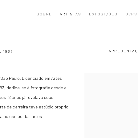
SOBRE
ARTISTAS
EXPOSIÇÕES
OVRS
APRESENTAÇ
L,
1967
m São Paulo. Licenciado em Artes
View works.
3, dedica-se à fotografia desde a
aos 12 anos já revelava seus
rte da carreira teve estúdio próprio
sta no campo das artes