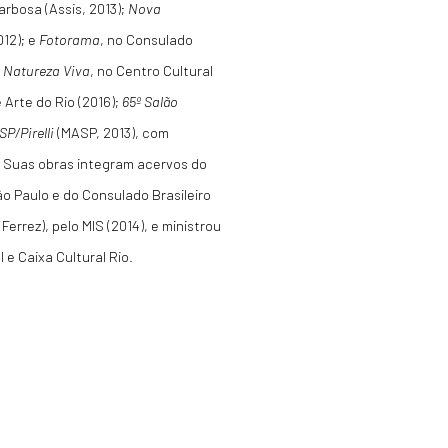
rbosa (Assis, 2013);
Nova
12); e
Fotorama
, no Consulado
o
Natureza Viva
, no Centro Cultural
 Arte do Rio (2016);
65º Salão
P/Pirelli
(MASP, 2013), com
). Suas obras integram acervos do
o Paulo e do Consulado Brasileiro
errez), pelo MIS (2014), e ministrou
 e Caixa Cultural Rio.