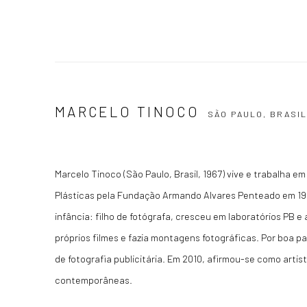
MARCELO TINOCO
SÃO PAULO, BRASI
Marcelo Tinoco (São Paulo, Brasil, 1967) vive e trabalha e
Plásticas pela Fundação Armando Alvares Penteado em 199
infância: filho de fotógrafa, cresceu em laboratórios PB e 
próprios filmes e fazia montagens fotográficas. Por boa pa
de fotografia publicitária. Em 2010, afirmou-se como arti
contemporâneas.