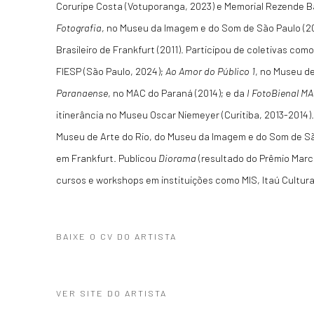
Coruripe Costa (Votuporanga, 2023) e Memorial Rezende Ba
Fotografia
, no Museu da Imagem e do Som de São Paulo (20
Brasileiro de Frankfurt (2011). Participou de coletivas com
FIESP (São Paulo, 2024);
Ao Amor do Público 1
, no Museu de
Paranaense
, no MAC do Paraná (2014); e da
I FotoBienal MAS
itinerância no Museu Oscar Niemeyer (Curitiba, 2013-2014
Museu de Arte do Rio, do Museu da Imagem e do Som de Sã
em Frankfurt. Publicou
Diorama
(resultado do Prêmio Marc F
cursos e workshops em instituições como MIS, Itaú Cultural
BAIXE O CV DO ARTISTA
(PDF, OPENS IN A NEW TAB.)
VER SITE DO ARTISTA