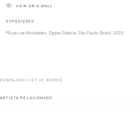
CONTATO
VIEW ON A WALL
zipper@zippergaleria.com.br
EXPOSIÇÕES
+55 (11) 4306 4306
WhatsApp
Museu de Novidades. Zipper Galeria, São Paulo, Brasil, 2020.
HORÁRIO
Segunda a sexta 10h–19h
Sábados 11h–17h
DOWNLOAD LIST OF WORKS
ARTISTA RELACIONADO
Go