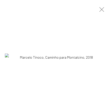
MUSEU DE NOVIDADES
MARCELO TINOCO
29 FEVEREIRO - 2 MAIO 2020
OBRAS
APRESENTAÇÃO
VISTAS DA EXPOSIÇÃO
PRESS RELEASE
VÍDEO
VIRTUAL EXHIBITION
ASSINE NOSSA NEWSLETTER
Primeiro nome *
Email *