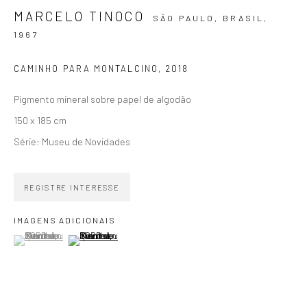
MARCELO TINOCO
SÃO PAULO, BRASIL,
1967
SIGNUP
CAMINHO PARA MONTALCINO
,
2018
Pigmento mineral sobre papel de algodão
150 x 185 cm
Série:
Museu de Novidades
ZIPPER GALERIA
R. Estados Unidos, 1494
REGISTRE INTERESSE
Jardim America 01427-001
São Paulo - Brasil
IMAGENS ADICIONAIS
(View a larger image of thumbnail 1 )
, currently selected.
, currently selected.
, currently selected.
(View a larger image of thumbnail 2 )
INSCREVA-SE
Substack