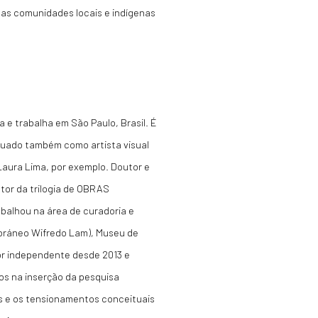
om as comunidades locais e indígenas
 e trabalha em São Paulo, Brasil. É
atuado também como artista visual
Laura Lima, por exemplo. Doutor e
utor da trilogia de OBRAS
alhou na área de curadoria e
oráneo Wifredo Lam), Museu de
or independente desde 2013 e
os na inserção da pesquisa
s e os tensionamentos conceituais