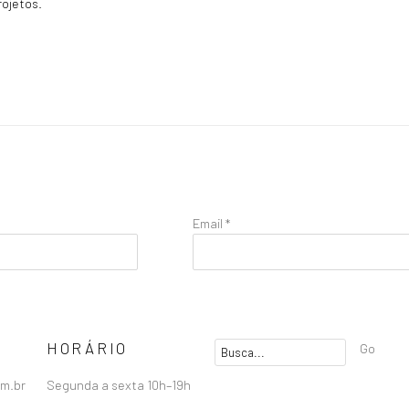
rojetos.
Email *
HORÁRIO
Go
om.br
Segunda a sexta 10h–19h