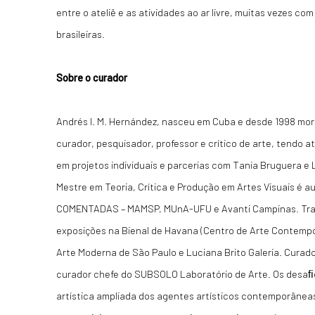
entre o ateliê e as atividades ao ar livre, muitas vezes c
brasileiras.
Sobre o curador
Andrés I. M. Hernández, nasceu em Cuba e desde 1998 mora
curador, pesquisador, professor e crítico de arte, tendo 
em projetos individuais e parcerias com Tania Bruguera e 
Mestre em Teoria, Crítica e Produção em Artes Visuais é a
COMENTADAS – MAMSP, MUnA-UFU e Avanti Campinas. Trab
exposições na Bienal de Havana (Centro de Arte Contemp
Arte Moderna de São Paulo e Luciana Brito Galeria. Curad
curador chefe do SUBSOLO Laboratório de Arte. Os desaﬁ
artística ampliada dos agentes artísticos contemporânea