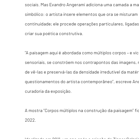
sociais. Mas Evandro Angerami adiciona uma camada a mai
simbólico: o artista insere elementos que ora se mistura
continuidade; ele procede operações particulares, ligada
criar sua poética construtiva.
“A paisagem aqui é abordada como múltiplos corpos – e vi
sensoriais, se constróem nos contrapontos das imagens,
de vê-las e preservá-las da densidade irredutível da maté
questionamentos do artista contemporâneo”, escreve And
curadoria da exposição.
A mostra “Corpos múltiplos na construção da paisagem” fic
2022.