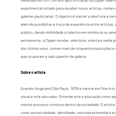
Idealizado em 2011, um ano após a criação da Zipper Galeri
experimental voltado para receber novos artistas, nome
galerias paulistanas. O objetivo é manter a abertura a va
além de possibilitar a troca de experiência entre artistas
público, dando visibilidade a talentos em iminência ou a
permanente, a Zipper recebe, seleciona, orienta e sedia pr
dos últimos anos, somam mais de cinquenta exposições e c
que ocuparam a sala superior da galeria.
Sobre o artista
Evandro Angerami (São Paulo, 1979) é mestre em Fine Arts p
visual e arte educador. Entende arte e educação como a
mesmo processo contínuo dentro da sociedade. O artista
como ancestralidade, identidade, natureza primordial e eco