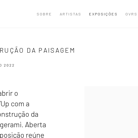
SOBRE
ARTISTAS
EXPOSIÇÕES
OVRS
RUÇÃO DA PAISAGEM
O 2022
brir o
’Up com a
construção da
ngerami. Aberta
exposição reúne