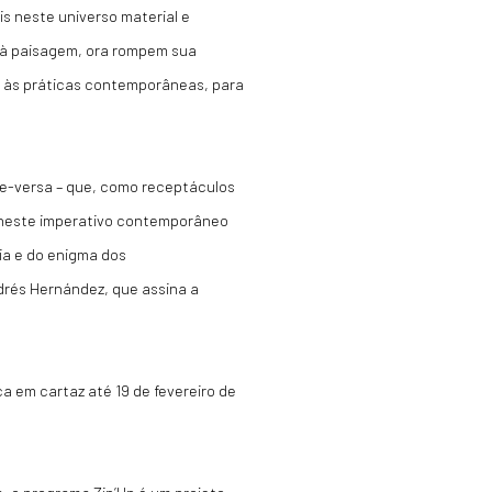
s neste universo material e
m à paisagem, ora rompem sua
s às práticas contemporâneas, para
ce-versa – que, como receptáculos
 neste imperativo contemporâneo
ria e do enigma dos
rés Hernández, que assina a
a em cartaz até 19 de fevereiro de