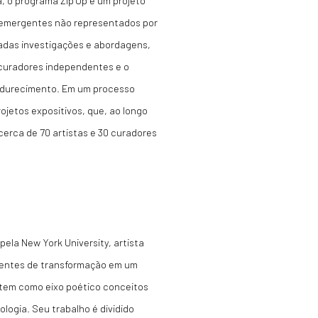
a, o programa Zip’Up é um projeto
s emergentes não representados por
riadas investigações e abordagens,
, curadores independentes e o
madurecimento. Em um processo
ojetos expositivos, que, ao longo
erca de 70 artistas e 30 curadores
ela New York University, artista
gentes de transformação em um
 tem como eixo poético conceitos
logia. Seu trabalho é dividido