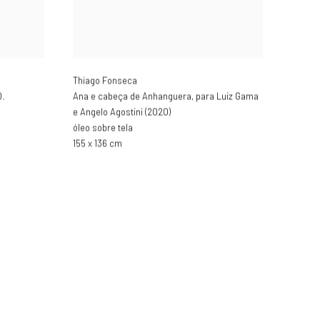
Thiago Fonseca
0.
Ana e cabeça de Anhanguera
,
para Luiz Gama
e Angelo Agostini (2020)
óleo sobre tela
155 x 136 cm