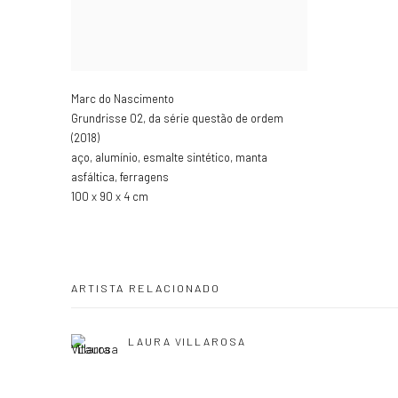
Marc do Nascimento
Grundrisse 02
,
da série questão de ordem
(2018)
aço
,
alumínio
,
esmalte sintético
,
manta
asfáltica
,
ferragens
100 x 90 x 4 cm
ARTISTA RELACIONADO
LAURA VILLAROSA