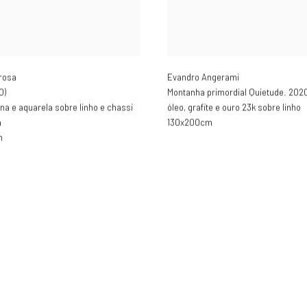
arosa
Evandro Angerami
0)
Montanha primordial Quietude. 202
ina e aquarela sobre linho e chassi
óleo
,
grafite e ouro 23k sobre linho
a
130x200cm
m