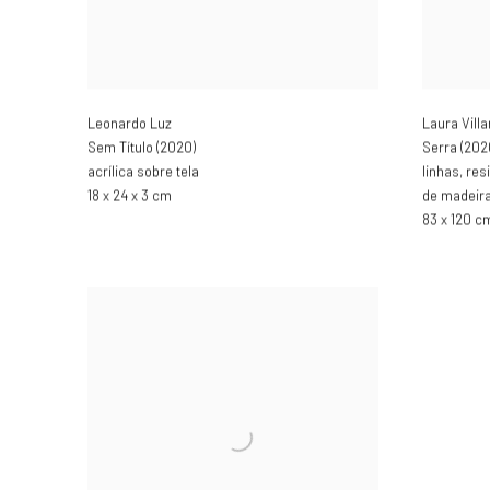
Leonardo Luz
Laura Vill
Sem Título (2020)
Serra (202
acrílica sobre tela
linhas
,
res
18 x 24 x 3 cm
de madeir
83 x 120 c