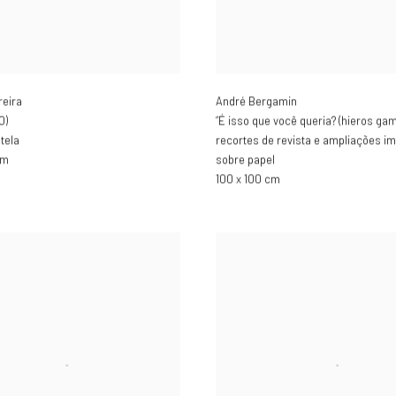
reira
André Bergamin
0)
“É isso que você queria? (hieros gam
tela
recortes de revista e ampliações i
cm
sobre papel
100 x 100 cm