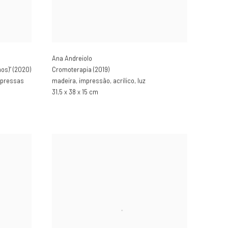
Ana Andreiolo
os)” (2020)
Cromoterapia (2019)
mpressas
madeira
,
impressão
,
acrílico
,
luz
31,5 x 38 x 15 cm