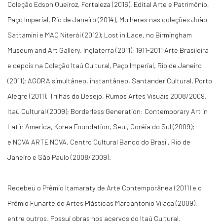
Coleção Edson Queiroz, Fortaleza (2016), Edital Arte e Patrimônio,
Paço Imperial, Rio de Janeiro (2014), Mulheres nas coleções João
Sattamini e MAC Niterói (2012); Lost in Lace, no Birmingham
Museum and Art Gallery, Inglaterra (2011); 1911-2011 Arte Brasileira
e depois na Coleção Itaú Cultural, Paço Imperial, Rio de Janeiro
(2011); AGORA simultâneo, instantâneo, Santander Cultural, Porto
Alegre (2011); Trilhas do Desejo, Rumos Artes Visuais 2008/2009,
Itaú Cultural (2009); Borderless Generation: Contemporary Art in
Latin America, Korea Foundation, Seul, Coréia do Sul (2009);
e NOVA ARTE NOVA, Centro Cultural Banco do Brasil, Rio de
Janeiro e São Paulo (2008/2009).
Recebeu o Prêmio Itamaraty de Arte Contemporânea (2011) e o
Prêmio Funarte de Artes Plásticas Marcantonio Vilaça (2009),
entre outros. Possui obras nos acervos do Itaú Cultural,