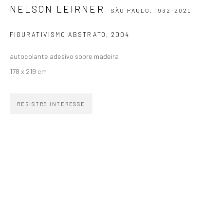
SIGNUP
NELSON LEIRNER
SÃO PAULO,
1932-2020
FIGURATIVISMO ABSTRATO
,
2004
autocolante adesivo sobre madeira
178 x 219 cm
ZIPPER GALERIA
R. Estados Unidos, 1494
REGISTRE INTERESSE
Jardim America 01427-001
São Paulo - Brasil
INSCREVA-SE
Substack
CONTATO
zipper@zippergaleria.com.br