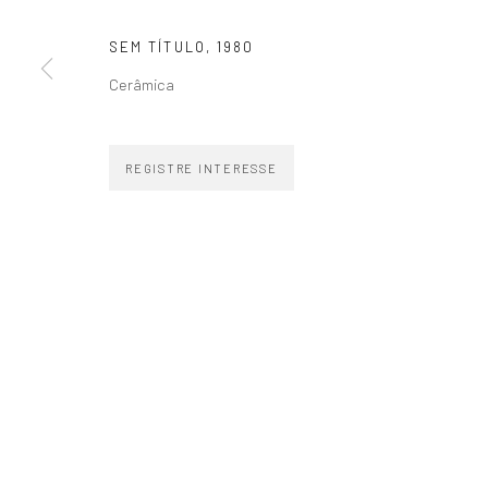
SEM TÍTULO
,
1980
Cerâmica
ZIPPER GALERIA
CONTATO
REGISTRE INTERESSE
R. Estados Unidos, 1494
zipper@zippergaleria.c
Jardim America 01427-001
+55 (11) 4306 4306
São Paulo - Brasil
WhatsApp
INSCREVA-SE
Substack
COPYRIGHT © ZIPPER GALERIA, 2026.
SITE PRODUZIDO POR