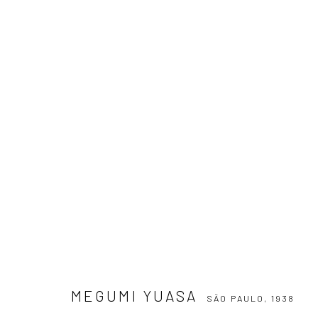
MEGUMI YUASA
SÃO PAULO,
1938
ASSINE NOSSA NEWSLETTER
MEGUMI YUASA
SÃO PAULO,
1938
Primeiro nome *