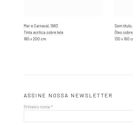
Mar e Carnaval
,
1983
Sem título
Tinta acrílica sobre tela
Óleo sobre
180 x 200 cm
130 x 160 
ASSINE NOSSA NEWSLETTER
Primeiro nome *