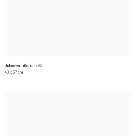
Unknown Title
,
c. 1990
40 x 37 cm