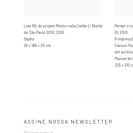
Lote 69, do projeto Menos-valia [leilão] / Bienal
Perder o 
de São Paulo 2010
,
2010
G)
,
2010
Objeto
6 impressõ
26 x 186 x 30 cm
Canson Rag
em acrílic
Manoel de 
225 x 210 
ASSINE NOSSA NEWSLETTER
Primeiro nome *