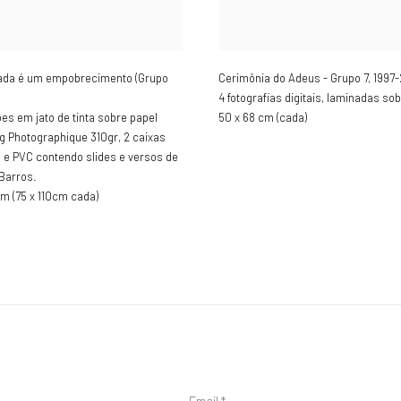
nada é um empobrecimento (Grupo
Cerimônia do Adeus - Grupo 7
,
1997
4 fotografias digitais, laminadas sob 
es em jato de tinta sobre papel
50 x 68 cm (cada)
 Photographique 310gr, 2 caixas
o e PVC contendo slides e versos de
Barros.
cm (75 x 110cm cada)
Email *