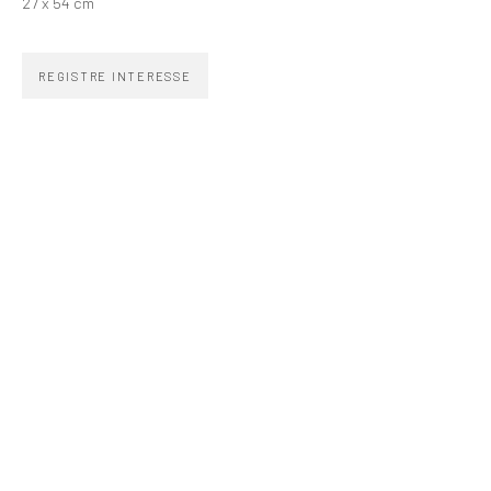
27 x 54 cm
WhatsApp
HORÁRIO
REGISTRE INTERESSE
Segunda a sexta 10h–19h
Sábados 11h–17h
Go
COPYRIGHT © ZIPPER GALERIA, 2026.
SITE PRODUZIDO POR ARTLOGIC