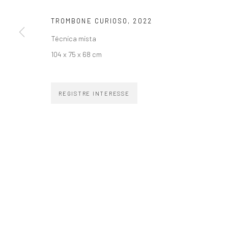
TROMBONE CURIOSO
,
2022
Técnica mista
104 x 75 x 68 cm
ZIPPER GALERIA
CONTATO
R. Estados Unidos, 1494
zipper@zippergaleria.c
REGISTRE INTERESSE
Jardim America 01427-001
+55 (11) 4306 4306
São Paulo - Brasil
WhatsApp
INSCREVA-SE
Substack
COPYRIGHT © ZIPPER GALERIA, 2026.
SITE PRODUZIDO POR