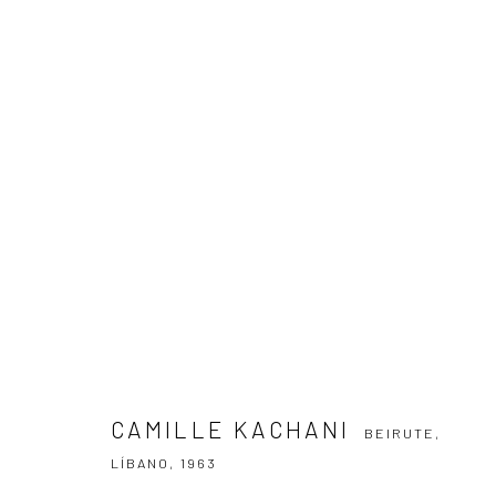
CAMILLE KACHANI
BEIRUTE, LÍBANO,
CAMILLE KACHANI
BEIRUTE,
ASSINE NOSSA NEWSLETTER
LÍBANO,
1963
Primeiro nome *