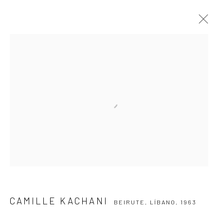
CAMILLE KACHANI
BEIRUTE, LÍBANO,
1963
APRESENTAÇÃO
OBRAS
VÍDEO
EXPOSIÇÕES
EVENTOS
BLOG
ASSINE NOSSA NEWSLETTER
Primeiro nome *
Email *
CAMILLE KACHANI
BEIRUTE, LÍBANO,
1963