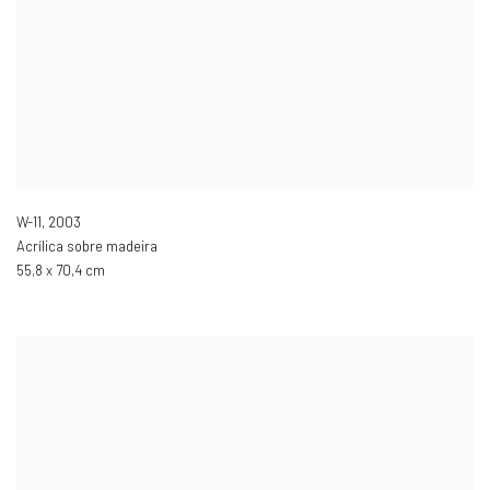
W-11
,
2003
Acrílica sobre madeira
55,8 x 70,4 cm