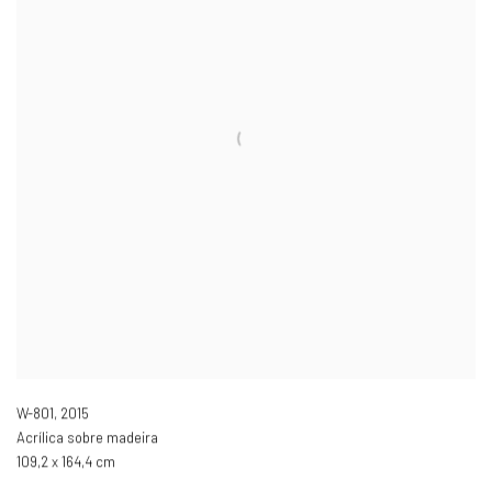
W-801
,
2015
Acrílica sobre madeira
109,2 x 164,4 cm