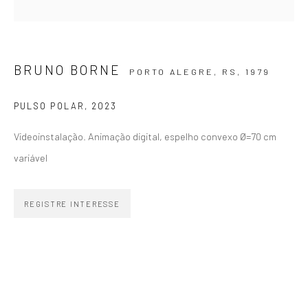
BRUNO BORNE
PORTO ALEGRE, RS,
1979
ZIPPER GALERIA
PULSO POLAR
,
2023
R. Estados Unidos, 1494
Jardim America 01427-001
Videoinstalação. Animação digital, espelho convexo Ø=70 cm
São Paulo - Brasil
variável
INSCREVA-SE
REGISTRE INTERESSE
Substack
CONTATO
zipper@zippergaleria.com.br
+55 (11) 4306 4306