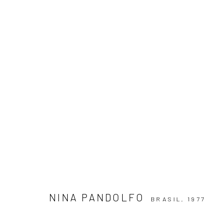
ARTWORKS
ASSINE NOSSA NEWSLETTER
Primeiro nome *
NINA PANDOLFO
BRASIL,
1977