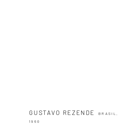
ARTWORKS
ASSINE NOSSA NEWSLETTER
Primeiro nome *
GUSTAVO REZENDE
BRASIL,
1960