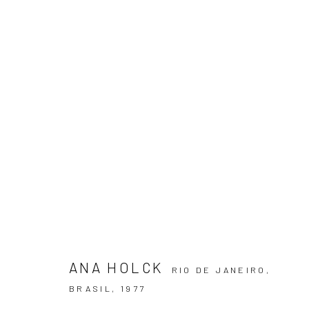
ARTWORKS
ASSINE NOSSA NEWSLETTER
Primeiro nome *
ANA HOLCK
RIO DE JANEIRO,
BRASIL,
1977