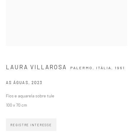
ZIPPER GALERIA
R. Estados Unidos, 1494
Jardim America 01427-001
LAURA VILLAROSA
São Paulo - Brasil
PALERMO, ITÁLIA,
1961
AS ÁGUAS
,
2023
INSCREVA-SE
Substack
Fios e aquarela sobre tule
100 x 70 cm
CONTATO
zipper@zippergaleria.com.br
REGISTRE INTERESSE
+55 (11) 4306 4306