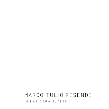
ARTWORKS
ASSINE NOSSA NEWSLETTER
Primeiro nome *
MARCO TULIO RESENDE
MINAS GERAIS,
1950