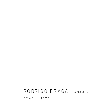
ARTWORKS
ASSINE NOSSA NEWSLETTER
Primeiro nome *
RODRIGO BRAGA
MANAUS,
BRASIL,
1976