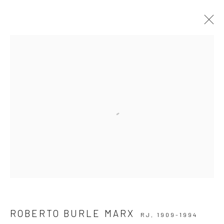
ARTWORKS
ASSINE NOSSA NEWSLETTER
Primeiro nome *
Email *
ROBERTO BURLE MARX
RJ,
1909-1994
SIGNUP