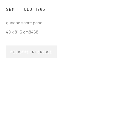
SEM TÍTULO
,
1963
guache sobre papel
48 x 81,5 cm8458
ZIPPER GALERIA
R. Estados Unidos, 1494
REGISTRE INTERESSE
Jardim America 01427-001
São Paulo - Brasil
INSCREVA-SE
Substack
CONTATO
zipper@zippergaleria.com.br
+55 (11) 4306 4306