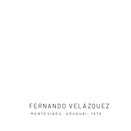
ARTWORKS
ASSINE NOSSA NEWSLETTER
Primeiro nome *
FERNANDO VELÁZQUEZ
MONTEVIDÉU, URUGUAI,
1970