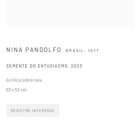
SIGNUP
NINA PANDOLFO
BRASIL,
1977
ZIPPER GALERIA
SEMENTE DO ENTUSIASMO
,
2023
R. Estados Unidos, 1494
Acrílica sobre tela
Jardim America 01427-001
63 x 53 cm
São Paulo - Brasil
INSCREVA-SE
REGISTRE INTERESSE
Substack
CONTATO