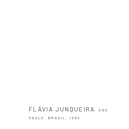
OBRAS
ASSINE NOSSA NEWSLETTER
FLÁVIA JUNQUEIRA
SÃO
Primeiro nome *
PAULO, BRASIL,
1985