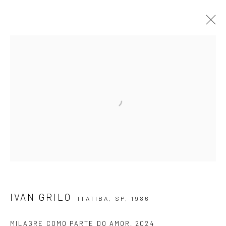
OBRAS
ASSINE NOSSA NEWSLETTER
Primeiro nome *
IVAN GRILO
ITATIBA, SP,
1986
Email *
MILAGRE COMO PARTE DO AMOR
,
2024