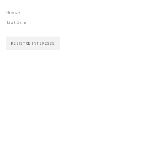
Bronze
SIGNUP
13 x 50 cm
REGISTRE INTERESSE
ZIPPER GALERIA
R. Estados Unidos, 1494
Jardim America 01427-001
São Paulo - Brasil
INSCREVA-SE
Substack
CONTATO