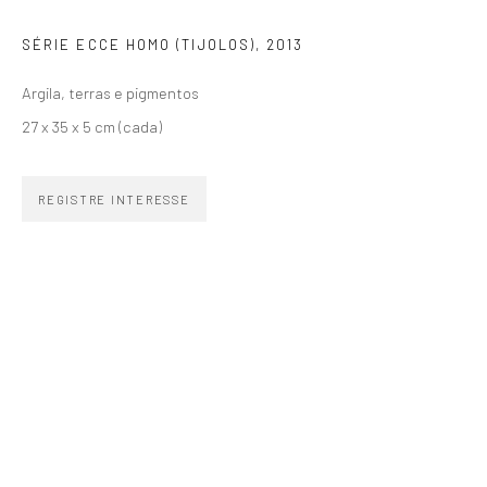
SÉRIE ECCE HOMO (TIJOLOS)
,
2013
SIGNUP
Argila, terras e pigmentos
27 x 35 x 5 cm (cada)
REGISTRE INTERESSE
ZIPPER GALERIA
R. Estados Unidos, 1494
Jardim America 01427-001
São Paulo - Brasil
INSCREVA-SE
Substack
CONTATO