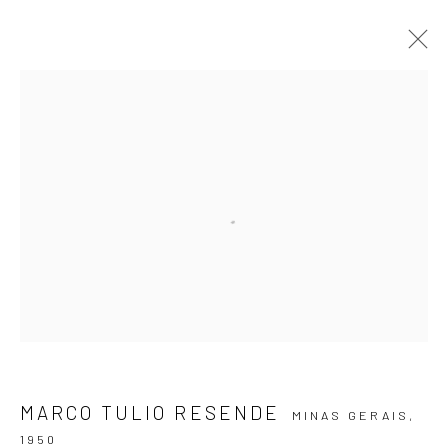
OBRAS
ASSINE NOSSA NEWSLETTER
Primeiro nome *
MARCO TULIO RESENDE
Email *
MINAS GERAIS,
1950