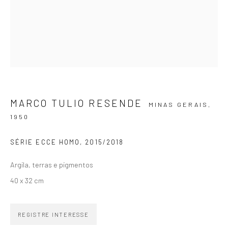
SIGNUP
ZIPPER GALERIA
MARCO TULIO RESENDE
MINAS GERAIS,
1950
R. Estados Unidos, 1494
Jardim America 01427-001
SÉRIE ECCE HOMO
,
2015/2018
São Paulo - Brasil
Argila, terras e pigmentos
INSCREVA-SE
40 x 32 cm
Substack
CONTATO
REGISTRE INTERESSE