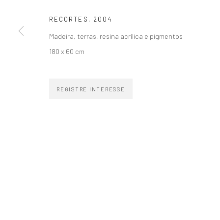
RECORTES
,
2004
Madeira, terras, resina acrílica e pigmentos
ZIPPER GALERIA
CONTATO
180 x 60 cm
R. Estados Unidos, 1494
zipper@zippergaleria.c
Jardim America 01427-001
+55 (11) 4306 4306
REGISTRE INTERESSE
São Paulo - Brasil
WhatsApp
INSCREVA-SE
Substack
COPYRIGHT © ZIPPER GALERIA, 2026.
SITE PRODUZIDO POR