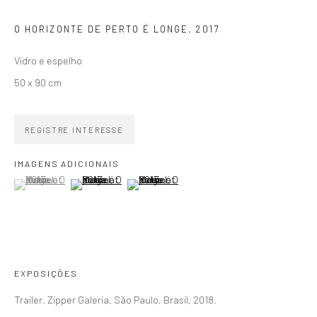
O HORIZONTE DE PERTO É LONGE
,
2017
SIGNUP
Vidro e espelho
50 x 90 cm
REGISTRE INTERESSE
ZIPPER GALERIA
R. Estados Unidos, 1494
IMAGENS ADICIONAIS
(View a larger image of thumbnail 1 )
, currently selected.
, currently selected.
, currently selected.
(View a larger image of thumbnail 2 )
(View a larger image of thumbnail 3 )
Jardim America 01427-001
São Paulo - Brasil
INSCREVA-SE
Substack
EXPOSIÇÕES
Trailer. Zipper Galeria, São Paulo, Brasil, 2018.
CONTATO