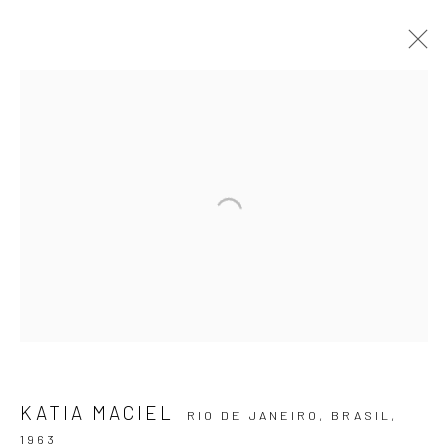
OBRAS
ASSINE NOSSA NEWSLETTER
Primeiro nome *
KATIA MACIEL
Email *
RIO DE JANEIRO, BRASIL,
1963