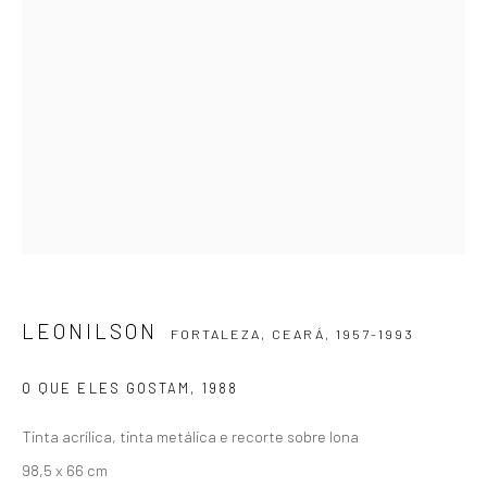
SIGNUP
ZIPPER GALERIA
R. Estados Unidos, 1494
Jardim America, 01427-001
São Paulo - Brasil
LEONILSON
SUBSCRIBE
FORTALEZA, CEARÁ,
1957-1993
Substack
O QUE ELES GOSTAM
,
1988
CONTACT
Tinta acrílica, tinta metálica e recorte sobre lona
zipper@zippergaleria.com.br
98,5 x 66 cm