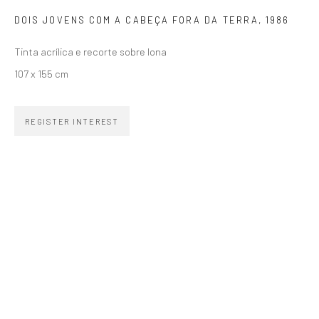
SIGNUP
DOIS JOVENS COM A CABEÇA FORA DA TERRA
,
1986
Tinta acrílica e recorte sobre lona
107 x 155 cm
ZIPPER GALERIA
REGISTER INTEREST
R. Estados Unidos, 1494
Jardim America, 01427-001
São Paulo - Brasil
SUBSCRIBE
Substack
CONTACT
zipper@zippergaleria.com.br