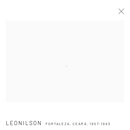
LEONILSON
FORTALEZA, CEARÁ,
1957-1993
ARTWORKS
EVENTS
BLOG
SUBSCRIBE TO OUR NEWSLETTER
First name *
Email *
LEONILSON
FORTALEZA, CEARÁ,
1957-1993