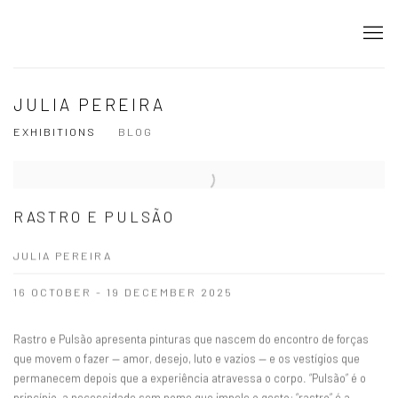
JULIA PEREIRA
EXHIBITIONS
BLOG
RASTRO E PULSÃO
JULIA PEREIRA
16 OCTOBER - 19 DECEMBER 2025
Rastro e Pulsão apresenta pinturas que nascem do encontro de forças
que movem o fazer — amor, desejo, luto e vazios — e os vestígios que
permanecem depois que a experiência atravessa o corpo. “Pulsão” é o
princípio, a necessidade sem nome que impele o gesto; “rastro” é a