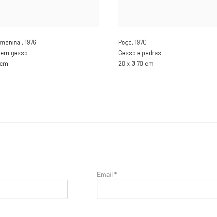
e menina
,
1976
Poço
,
1970
 em gesso
Gesso e pedras
7 cm
20 x Ø 70 cm
Email *