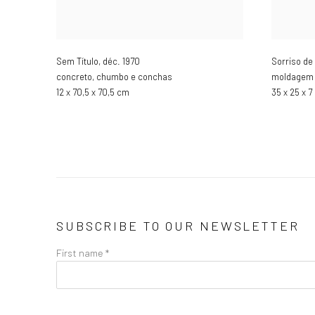
Sem Título
,
déc. 1970
Sorriso d
concreto, chumbo e conchas
moldagem
12 x 70,5 x 70,5 cm
35 x 25 x 
SUBSCRIBE TO OUR NEWSLETTER
First name *