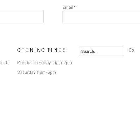
Email *
OPENING TIMES
Go
om.br
Monday to Friday 10am–7pm
Saturday 11am–5pm