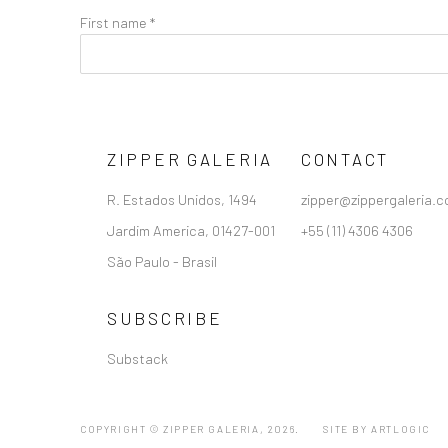
First name *
ZIPPER GALERIA
CONTACT
R. Estados Unidos, 1494
zipper@zippergaleria.c
Jardim America, 01427-001
+55 (11) 4306 4306
São Paulo - Brasil
SUBSCRIBE
Substack
COPYRIGHT © ZIPPER GALERIA, 2026.
SITE BY ARTLOGIC