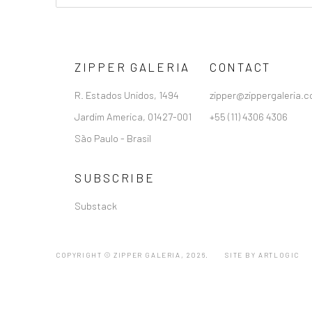
ZIPPER GALERIA
CONTACT
R. Estados Unidos, 1494
zipper@zippergaleria.c
Jardim America, 01427-001
+55 (11) 4306 4306
São Paulo - Brasil
SUBSCRIBE
Substack
COPYRIGHT © ZIPPER GALERIA, 2026.
SITE BY ARTLOGIC