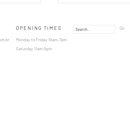
OPENING TIMES
Go
om.br
Monday to Friday 10am–7pm
Saturday 11am–5pm