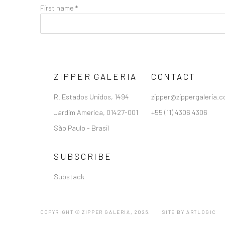
First name *
ZIPPER GALERIA
CONTACT
R. Estados Unidos, 1494
zipper@zippergaleria.c
Jardim America, 01427-001
+55 (11) 4306 4306
São Paulo - Brasil
SUBSCRIBE
Substack
COPYRIGHT © ZIPPER GALERIA, 2026.
SITE BY ARTLOGIC