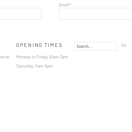
Email *
OPENING TIMES
Go
om.br
Monday to Friday 10am–7pm
Saturday 11am–5pm