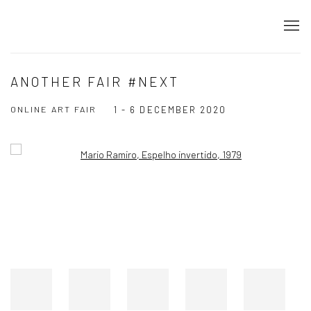
ANOTHER FAIR #NEXT
ONLINE ART FAIR
1 - 6 DECEMBER 2020
Open a larger version of the following image in a popup: