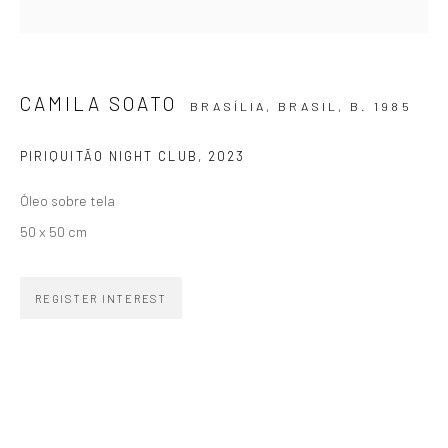
SIGNUP
CAMILA SOATO
BRASÍLIA, BRASIL,
B. 1985
PIRIQUITÃO NIGHT CLUB
,
2023
Óleo sobre tela
ZIPPER GALERIA
50 x 50 cm
R. Estados Unidos, 1494
Jardim America, 01427-001
REGISTER INTEREST
São Paulo - Brasil
SUBSCRIBE
Substack